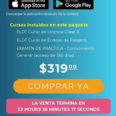
Descargar la aplicación después de la compra
Cursos incluidos en este paquete
ELDT Curso de Licencia Clase A
ELDT Curso de Endoso de Pasajero
EXAMEN DE PRÁCTICA - Conocimiento
General (acceso de 365 días)
$319
00
COMPRAR YA
LA VENTA TERMINA EN
22 HOURS 36 MINUTES 16 SECONDS