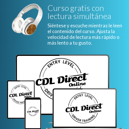
Curso gratis con
lectura simultánea
Siéntese y escuche mientras le leen
el contenido del curso. Ajusta la
velocidad de lectura más rápido o
más lento a tu gusto.