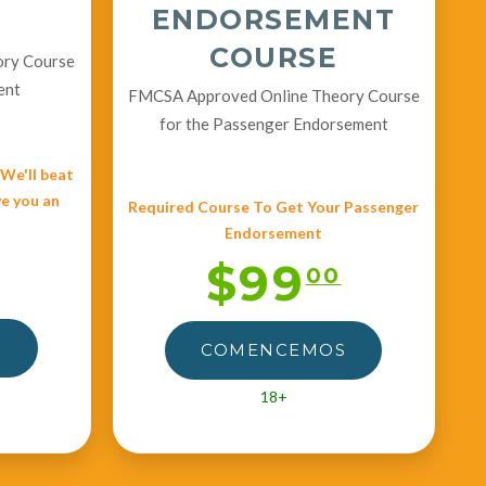
ENDORSEMENT
COURSE
ory Course
ent
FMCSA Approved Online Theory Course
for the Passenger Endorsement
e'll beat
ve you an
Required Course To Get Your Passenger
Endorsement
$99
00
S
COMENCEMOS
18+