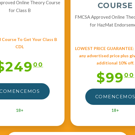
roved Online Theory Course
COURSE
for Class B
FMCSA Approved Online The
for HazMat Endorsem
 Course To Get Your Class B
CDL
LOWEST PRICE GUARANTEE: W
any advertised price plus gi
$249
additional 10% off.
00
$99
00
COMENCEMOS
COMENCEMO
18+
18+