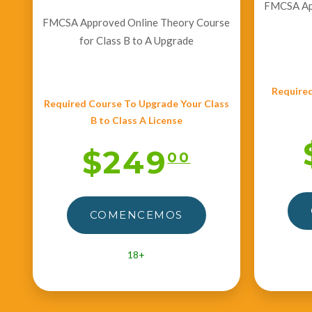
FMCSA App
FMCSA Approved Online Theory Course
for Class B to A Upgrade
Required
Required Course To Upgrade Your Class
B to Class A License
$249
00
COMENCEMOS
18+