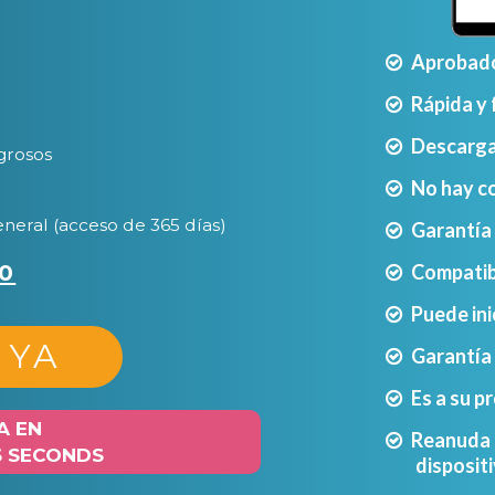
Aprobado
Rápida y 
Descarga 
grosos
No hay c
ral (acceso de 365 días)
Garantía 
0
Compatibl
Puede ini
 YA
Garantía
Es a su p
A EN
Reanuda e
5 SECONDS
disposit