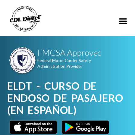
FMCSA Approved
Federal Motor Carrier Safety
Administration Provider
ELDT - CURSO DE
ENDOSO DE PASAJERO
(EN ESPAÑOL)