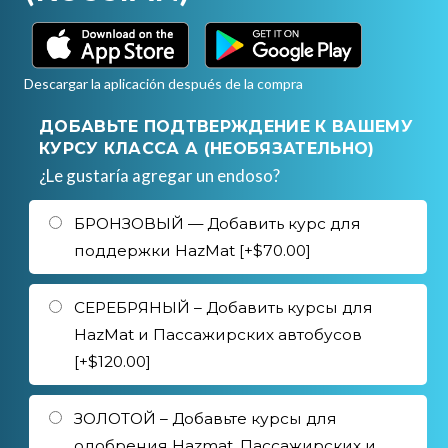
Descargar la aplicación después de la compra
ДОБАВЬТЕ ПОДТВЕРЖДЕНИЕ К ВАШЕМУ
КУРСУ КЛАССА А (НЕОБЯЗАТЕЛЬНО)
¿Le gustaría agregar un endoso?
БРОНЗОВЫЙ — Добавить курс для
поддержки HazMat [+$70.00]
СЕРЕБРЯНЫЙ – Добавить курсы для
HazMat и Пассажирских автобусов
[+$120.00]
ЗОЛОТОЙ – Добавьте курсы для
одобрения Hazmat, Пассажирских и