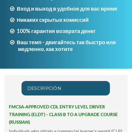
Вход и выход в удобное для вас время
Никаких скрытых комиссий
100% гарантия возврата денег
Ваш темп - двигайтесь так быстро или
медленно, как хотите
DESCRIPCIÓN
FMCSA-APPROVED CDL ENTRY LEVEL DRIVER
TRAINING (ELDT) - CLASS B TO A UPGRADE COURSE
(RUSSIAN)
Individuals who obtain a commercial learner’s permit (CLP)