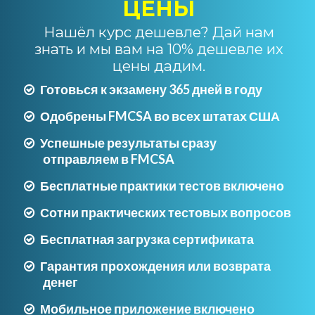
ЦЕНЫ
Нашёл курс дешевле? Дай нам
знать и мы вам на 10% дешевле их
цены дадим.
Готовься к экзамену 365 дней в году
Одобрены FMCSA во всех штатах США
Успешные результаты сразу
отправляем в FMCSA
Бесплатные практики тестов включено
Сотни практических тестовых вопросов
Бесплатная загрузка сертификата
Гарантия прохождения или возврата
денег
Мобильное приложение включено