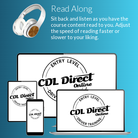
Read Along
Sit back and listen as you have the
course content read to you. Adjust
the speed of reading faster or
slower to your liking.