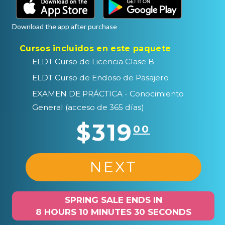
Download the app after purchase
Cursos incluidos en este paquete
ELDT Curso de Licencia Clase B
ELDT Curso de Endoso de Pasajero
EXAMEN DE PRÁCTICA - Conocimiento
General (acceso de 365 días)
$319
00
NEXT
SPRING SALE ENDS IN
8 HOURS 10 MINUTES 29 SECONDS