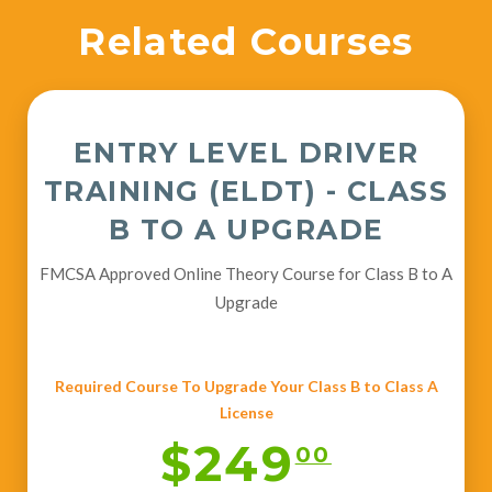
Related Courses
ENTRY LEVEL DRIVER
TRAINING (ELDT) - CLASS
B TO A UPGRADE
FMCSA Approved Online Theory Course for Class B to A
Upgrade
Required Course To Upgrade Your Class B to Class A
License
$249
00