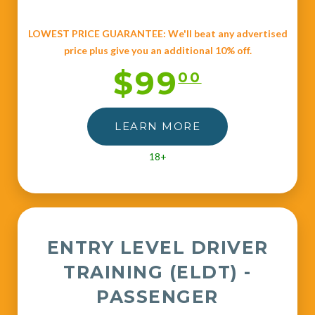
LOWEST PRICE GUARANTEE: We'll beat any advertised
price plus give you an additional 10% off.
$99
00
LEARN MORE
18+
ENTRY LEVEL DRIVER
TRAINING (ELDT) -
PASSENGER