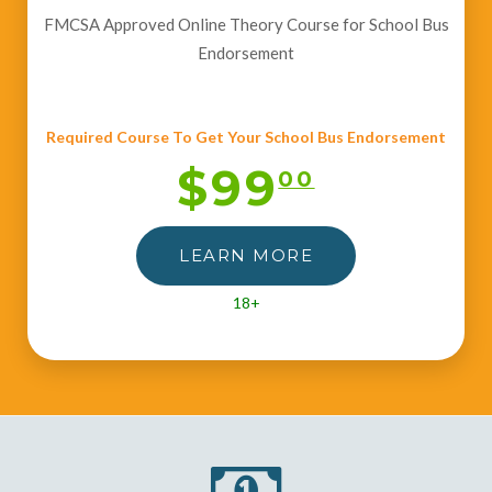
FMCSA Approved Online Theory Course for School Bus
Endorsement
Required Course To Get Your School Bus Endorsement
$99
00
LEARN MORE
18+