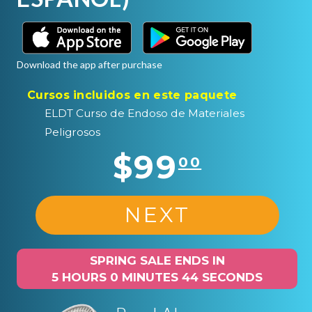
Download the app after purchase
Cursos incluidos en este paquete
ELDT Curso de Endoso de Materiales
Peligrosos
$99
00
NEXT
SPRING SALE ENDS IN
5 HOURS 0 MINUTES 43 SECONDS