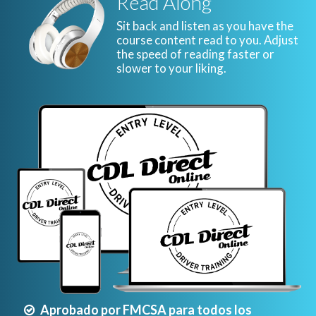
Read Along
Sit back and listen as you have the
course content read to you. Adjust
the speed of reading faster or
slower to your liking.
Aprobado por FMCSA para todos los